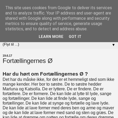
This site uses cookies from Google to deliver its services
Det Perifere Selskab
and to analyze traffic. Your IP address and user-agent are
shared with Google along with performance and security
metrics to ensure quality of service, generate usage
KUNST – MENNESKER – STEDER ... vi skaber nye
statistics, and to detect and address abuse.
forbindelser
LEARN MORE
GOT IT
▼
19.6.17
Fortællingernes Ø
Har du hørt om Fortællingernes Ø ?
Det har du måske ikke, for det er et hemmeligt sted som ikke
mange kender. Her bor to søstre. De to søstre hedder
Marluna og Katsolla. De er lyttere. De er findere. De er
fortællere. De er formere. De kan lide at lytte til lyde, sange
og fortællinger. De kan lide at finde lyde, sange og
fortællinger. De kan lide at synge og fortælle og lave lyde.
De kan lide at lave former med deres ben og arme og maver
og de kan lide at lave former med sand og sten og græs. De
kan lide at drømme om natten og fortælle om deres drømme