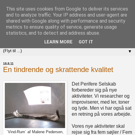
This site uses cookies from Google to deliver its services
Det Perifere Selskab
and to analyze traffic. Your IP address and user-agent are
shared with Google along with performance and security
metrics to ensure quality of service, generate usage
KUNST – MENNESKER – STEDER ... vi skaber nye
statistics, and to detect and address abuse.
forbindelser
LEARN MORE
GOT IT
▼
18.8.11
En tindrende og skrattende kvalitet
Det Perifere Selskab
forbereder sig på nye
aktiviteter. Vi researcher og
improviserer, med ler, toner
og lyde. Men vi har også sat
en retning på vores arbejde.
Vores nye aktiviteter skal
rejse sig fra fem søjler / Fem
´Vind-Rum´ af Malene Pedersen,