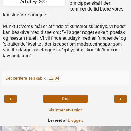
Anholt Fyr 2007
principper skal I den
kommende tid bære vores
kunstneriske arbejde:
Punkt 1: Vores mål er at finde et kunstnerisk udtryk, vi bedst
kan beskrive med disse ord: ”Vi søger noget enkelt, poetisk
og næsten rituelt. Vi vil finde et udtryk med en ’tindrende’ og
’skrattende’ kvalitet, der kredser om modsætningspar som
sandhed/løgn, ødelæggelse/opbygning, konflikt/harmoni,
tavshed/larm”.
Det perifere selskab
kl.
12.04
‹
›
Start
Vis internetversion
Leveret af
Blogger
.