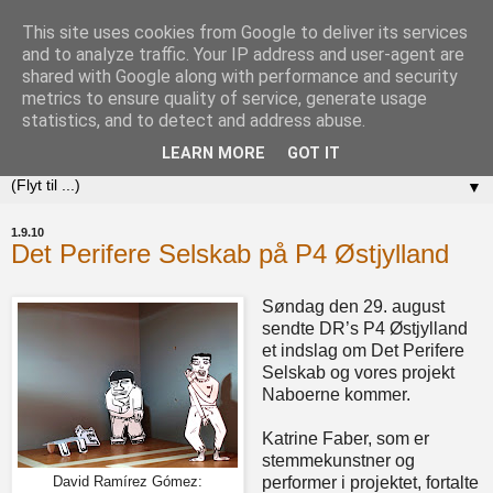
This site uses cookies from Google to deliver its services
Det Perifere Selskab
and to analyze traffic. Your IP address and user-agent are
shared with Google along with performance and security
metrics to ensure quality of service, generate usage
KUNST – MENNESKER – STEDER ... vi skaber nye
statistics, and to detect and address abuse.
forbindelser
LEARN MORE
GOT IT
▼
1.9.10
Det Perifere Selskab på P4 Østjylland
Søndag den 29. august
sendte DR’s P4 Østjylland
et indslag om Det Perifere
Selskab og vores projekt
Naboerne kommer.
Katrine Faber, som er
stemmekunstner og
performer i projektet, fortalte
David Ramírez Gómez: